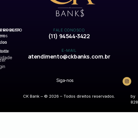
EMPRESA
PRODUTO
FALE CONOSCO
(11) 94544-3422
mos
em
Uso
mos
E-MAIL
ca de
tato
atendimento@ckbanks.com.br
cidade
zer
gin
Siga-nos
CK Bank – © 2026 – Todos direitos reservados.
by
828