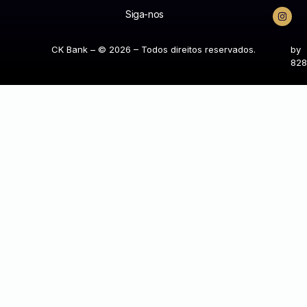
Siga-nos
CK Bank – © 2026 – Todos direitos reservados.
by
828