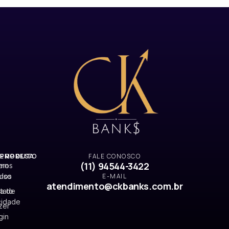
EMPRESA
PRODUTO
FALE CONOSCO
(11) 94544-3422
mos
em
Uso
mos
E-MAIL
atendimento@ckbanks.com.br
ca de
tato
cidade
zer
gin