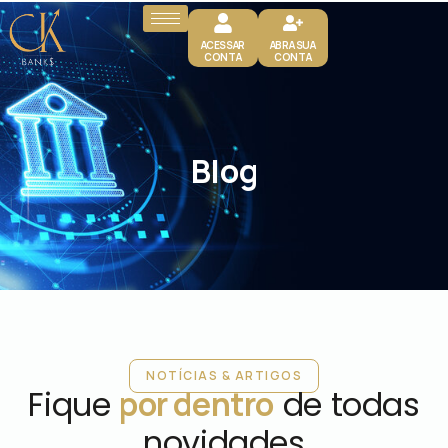
ACESSAR
ABRA SUA
CONTA
CONTA
Blog
NOTÍCIAS & ARTIGOS
Fique
por dentro
de todas
novidades